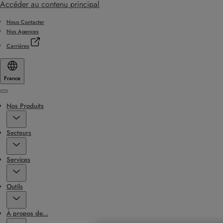
Accéder au contenu principal
Nous Contacter
Nos Agences
Carrières
France
Menu
Nos Produits
Secteurs
Services
Outils
À propos de...