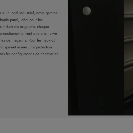
s à un local industriel, notre gamme
imple paroi, idéal pour les
 industriels exigeants, chaque
 enroulement offrent une alternative
rines de magasins. Pour les lieux où
 transparent assure une protection
utes les configurations de chantier et