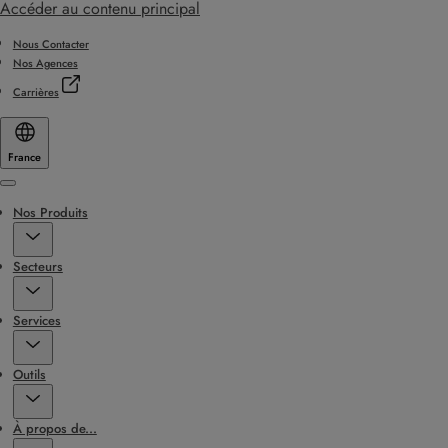
Accéder au contenu principal
Nous Contacter
Nos Agences
Carrières
France
Menu
Nos Produits
Secteurs
Services
Outils
À propos de...