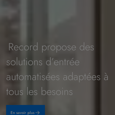
Record propose des
solutions d’entrée
automatisées adaptées à
tous les besoins
En savoir plus