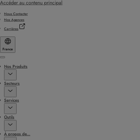
Accéder au contenu principal
Nous Contacter
Nos Agences
Carrières
France
Menu
Nos Produits
Secteurs
Services
Outils
À propos de...