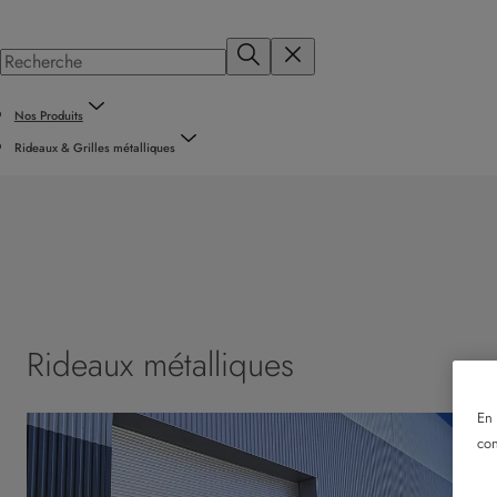
Nos Produits
Rideaux & Grilles métalliques
Rideaux métalliques
En 
con