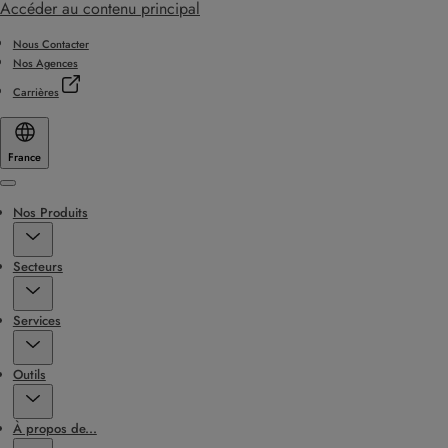
Accéder au contenu principal
Nous Contacter
Nos Agences
Carrières
France
Menu
Nos Produits
Secteurs
Services
Outils
À propos de...