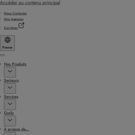
Accéder au contenu principal
Nous Contacter
Nos Agences
Carrières
France
Menu
Nos Produits
Secteurs
Services
Outils
À propos de...