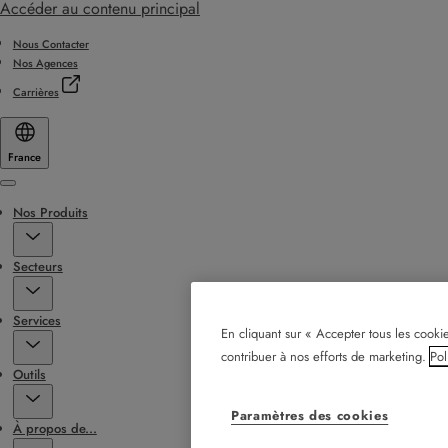
Accéder au contenu principal
Nous Contacter
Nos Agences
Carrières
France
Menu
Nos Produits
Secteurs
Services
En cliquant sur « Accepter tous les cookie
contribuer à nos efforts de marketing.
Pol
Outils
Paramètres des cookies
À propos de...