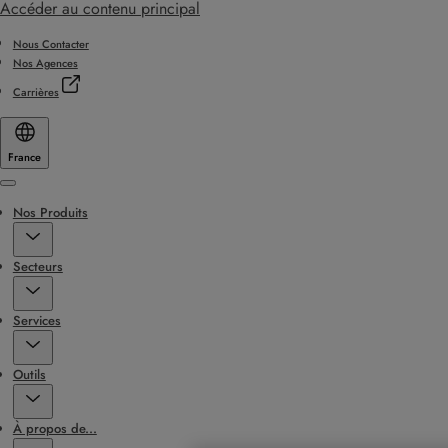
Accéder au contenu principal
Nous Contacter
Nos Agences
Carrières
France
Menu
Nos Produits
Secteurs
Services
Outils
À propos de...