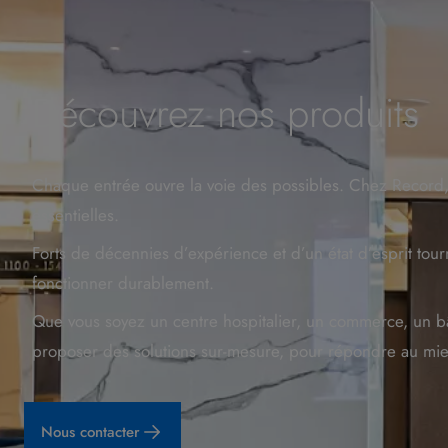
Découvrez nos produits
Chaque entrée ouvre la voie des possibles. Chez Record, la 
essentielles.
Forts de décennies d’expérience et d’un état d’esprit tour
fonctionner durablement.
Que vous soyez un centre hospitalier, un commerce, un bât
proposer des solutions sur-mesure, pour répondre au mieu
Nous contacter