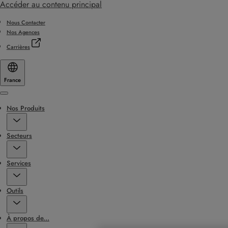
Accéder au contenu principal
Nous Contacter
Nos Agences
Carrières
France
Menu
Nos Produits
Secteurs
Services
Outils
À propos de...