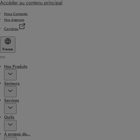
Accéder au contenu principal
Nous Contacter
Nos Agences
Carrières
France
Menu
Nos Produits
Secteurs
Services
Outils
À propos de...