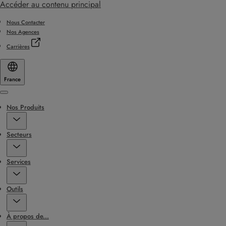
Accéder au contenu principal
Nous Contacter
Nos Agences
Carrières
France
Menu
Nos Produits
Secteurs
Services
Outils
À propos de...