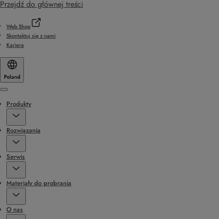
Przejdź do głównej treści
Web Shop
Skontaktuj się z nami
Kariera
Poland
Menu
Produkty
Rozwiązania
Serwis
Materiały do probrania
O nas