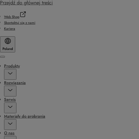
Przejdź do głównej treści
Web Shop
Skontaktuj się z nami
Kariera
Poland
Menu
Produkty
Rozwiązania
Serwis
Materiały do probrania
O nas