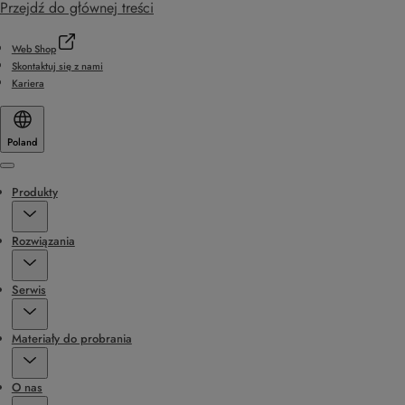
Przejdź do głównej treści
Web Shop
Skontaktuj się z nami
Kariera
Poland
Menu
Produkty
Rozwiązania
Serwis
Materiały do probrania
O nas