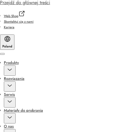
Przejdź do głównej treści
Web Shop
Skontaktuj się z nami
Kariera
Poland
Menu
Produkty
Rozwiązania
Serwis
Materiały do probrania
O nas