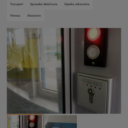
Transport
Sprzedaż detaliczna
Opieka zdrowotna
Horeca
Akcesoria