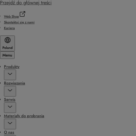
Przejdź do głównej treści
Web Shop
Skontaktuj się z nami
Kariera
Poland
Menu
Produkty
Rozwiązania
Serwis
Materiały do probrania
O nas