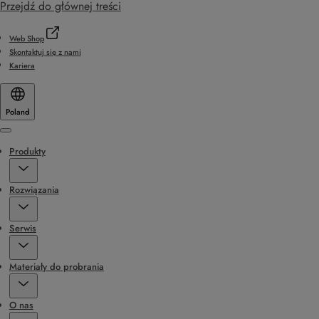
Przejdź do głównej treści
Web Shop
Skontaktuj się z nami
Kariera
Poland
Menu
Produkty
Rozwiązania
Serwis
Materiały do probrania
O nas