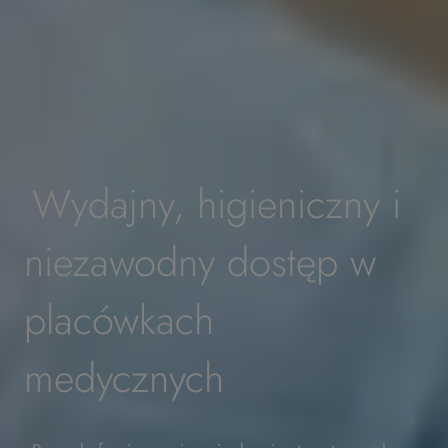
Wydajny, higieniczny i
niezawodny dostęp w
placówkach
medycznych