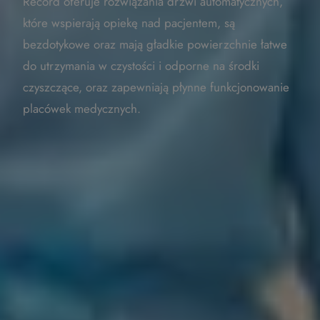
Record oferuje rozwiązania drzwi automatycznych,
które wspierają opiekę nad pacjentem, są
bezdotykowe oraz mają gładkie powierzchnie łatwe
do utrzymania w czystości i odporne na środki
czyszczące, oraz zapewniają płynne funkcjonowanie
placówek medycznych.