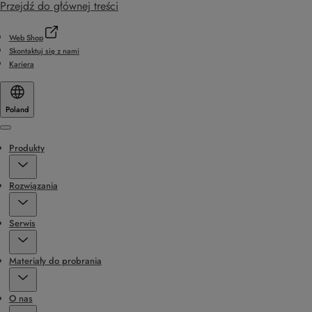
Przejdź do głównej treści
Web Shop
Skontaktuj się z nami
Kariera
Poland
Menu
Produkty
Rozwiązania
Serwis
Materiały do probrania
O nas