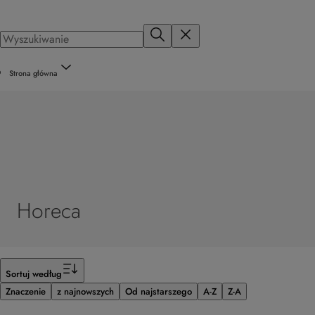
Strona główna
Horeca
Filtr
Sortuj według
Znaczenie
z najnowszych
Od najstarszego
A-Z
Z-A