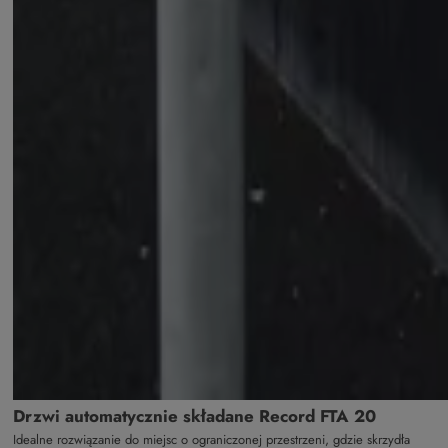
Drzwi automatycznie składane Record FTA 20
Idealne rozwiązanie do miejsc o ograniczonej przestrzeni, gdzie skrzydła