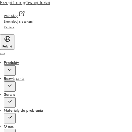
Przejdź do głównej treści
Web Shop
Skontaktuj się z nami
Kariera
Poland
Menu
Produkty
Rozwiązania
Serwis
Materiały do probrania
O nas