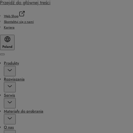
Przejdź do głównej treści
Web Shop
Skontaktuj się z nami
Kariera
Poland
Menu
Produkty
Rozwiązania
Serwis
Materiały do probrania
O nas