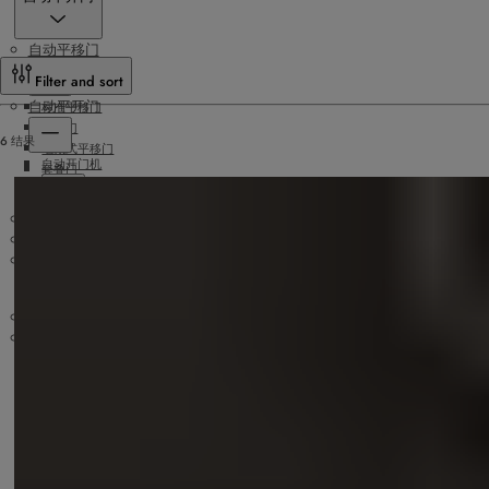
自动平移门
Filter and sort
自动平开门
标准平移门
弧形门
6 结果
地藏式平移门
自动开门机
套叠门
医用气密门
自动折叠门
地埋式开门机
自动开门机
旋转门
安防出入口控制
数字解决方案
防折返通道/门
配件
速通门
安全门
传感器
开关和按钮
控制单元
其他附件
锁定系统