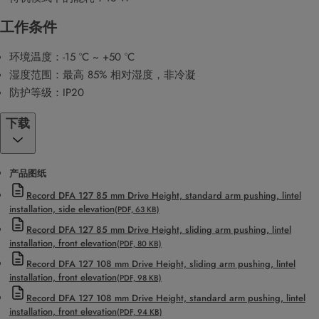
工作条件
环境温度：-15 °C ~ +50 °C
湿度范围：最高 85% 相对湿度，非冷凝
防护等级：IP20
下载
产品图纸
Record DFA 127 85 mm Drive Height, standard arm pushing, lintel
installation, side elevation
(PDF, 63 KB)
Record DFA 127 85 mm Drive Height, sliding arm pushing, lintel
installation, front elevation
(PDF, 80 KB)
Record DFA 127 108 mm Drive Height, sliding arm pushing, lintel
installation, front elevation
(PDF, 98 KB)
Record DFA 127 108 mm Drive Height, standard arm pushing, lintel
installation, front elevation
(PDF, 94 KB)