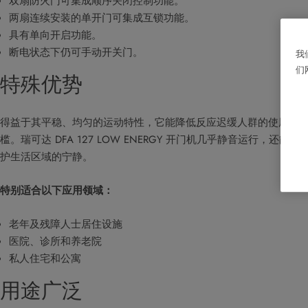
双扇防火门可集成顺序关闭控制功能。
两扇连续安装的单开门可集成互锁功能。
具有单向开启功能。
断电状态下仍可手动开关门。
我
们
特殊优势
得益于其平稳、均匀的运动特性，它能降低反应迟缓人群的使用门
槛。瑞可达 DFA 127 LOW ENERGY 开门机几乎静音运行，还能保
护生活区域的宁静。
特别适合以下应用领域：
老年及残障人士居住设施
医院、诊所和养老院
私人住宅和公寓
用途广泛