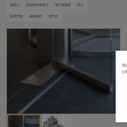
重型门
医院和手术室门
地下变频器
防水
医用气密
烟雾防护
非气密
我
们