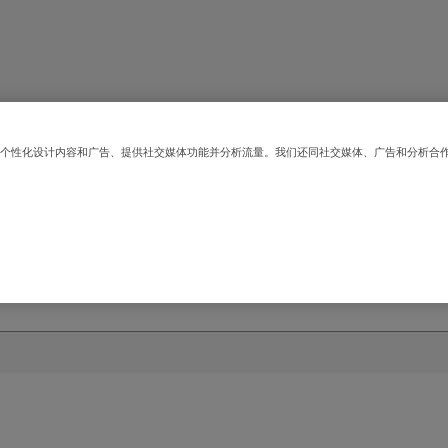
常工作、个性化设计内容和广告、提供社交媒体功能并分析流量。我们还同社交媒体、广告和分析
的下载页面可让您直接访问指定、安装和维护瑞可达自动门解决方案所