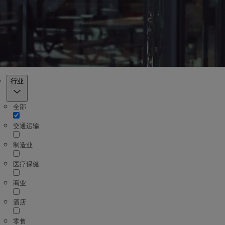
筛选器
行业
全部
交通运输
制造业
医疗保健
商业
酒店
零售