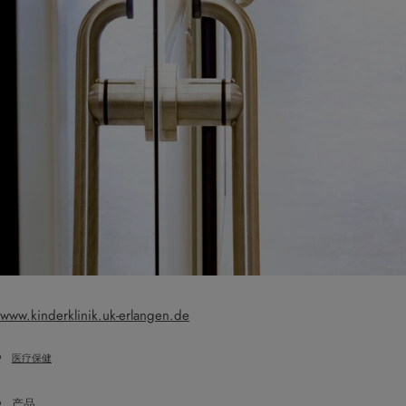
www.kinderklinik.uk-erlangen.de
医疗保健
产品