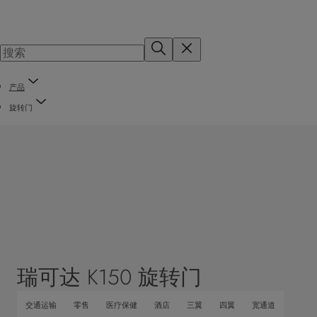
产品
旋转门
瑞可达 K150 旋转门
交通运输
零售
医疗保健
酒店
三翼
四翼
宽通道