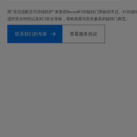
用“灵活适配且可持续防护”来形容RecordK150旋转门再贴切不过。K15
进的安全特性以及RC3安全等级，堪称美观与安全兼具的旋转门典范。
联系我们的专家
查看服务协议