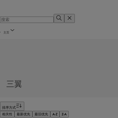
主页
三翼
筛选器
排序方式
相关性
最新优先
最旧优先
A-Z
Z-A