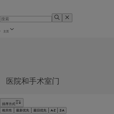
主页
医院和手术室门
筛选器
排序方式
相关性
最新优先
最旧优先
A-Z
Z-A