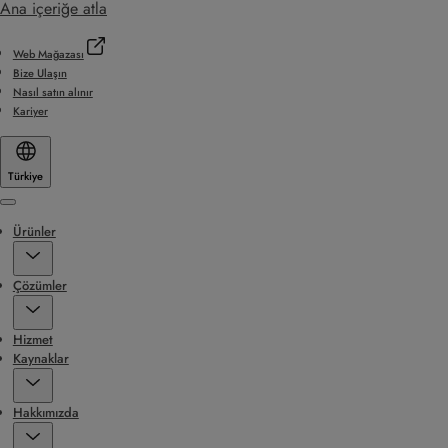
Ana içeriğe atla
Web Mağazası
Bize Ulaşın
Nasıl satın alınır
Kariyer
Türkiye
Menu
Ürünler
Çözümler
Hizmet
Kaynaklar
Hakkımızda