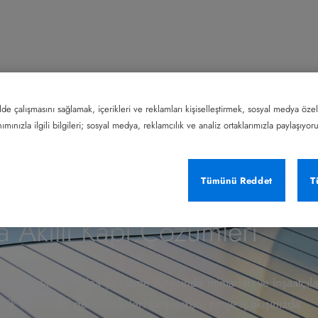
lde çalışmasını sağlamak, içerikleri ve reklamları kişiselleştirmek, sosyal medya özel
mınızla ilgili bilgileri; sosyal medya, reklamcılık ve analiz ortaklarımızla paylaşıyor
Tümünü Reddet
T
 Akıllı Kapı Çözümleri
una kadar tüm bina şartname sürecinde mimarları ve inşaatçıla
etik ve işlevsel gereksinimleri karşılarken, proje iş akışınızda