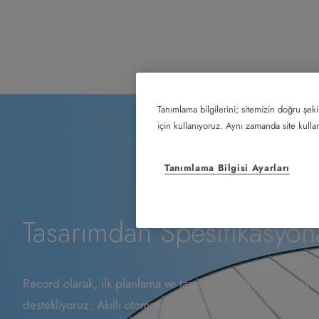
Tanımlama bilgilerini; sitemizin doğru şeki
için kullanıyoruz. Aynı zamanda site kullanı
Tanımlama Bilgisi Ayarları
Tasarımdan Spesifikasyona
Record olarak, ilk planlama ve tasarımdan BIM entegrasyon
destekliyoruz. Akıllı otomatik kapı sistemlerimiz, teknik, est