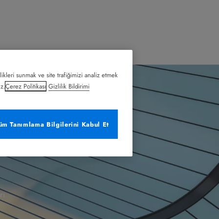
likleri sunmak ve site trafiğimizi analiz etmek
uz.
Çerez Politikası
Gizlilik Bildirimi
üm Tanımlama Bilgilerini Kabul Et
rı