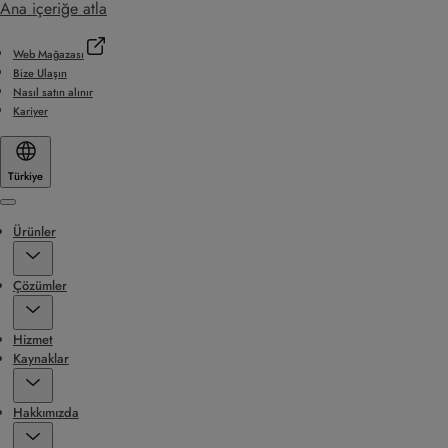
Ana içeriğe atla
Web Mağazası
Bize Ulaşın
Nasıl satın alınır
Kariyer
Türkiye
Menu
Ürünler
Çözümler
Hizmet
Kaynaklar
Hakkımızda