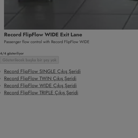
Record FlipFlow WIDE Exit Lane
Passenger flow control with Record FlipFlow WIDE
4/4 gösteriliyor
Gösterilecek başka bir şey yok
Record FlipFlow SINGLE Çıkış Şeridi
Record FlipFlow TWIN Çıkış Şeridi
Record FlipFlow WIDE Çıkış Şeridi
Record FlipFlow TRIPLE Çıkış Şeridi