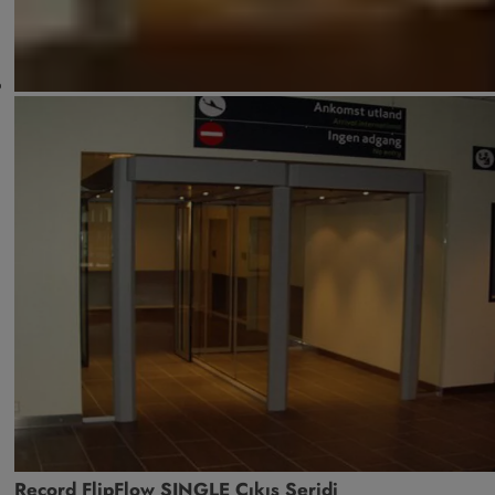
Record FlipFlow SINGLE Çıkış Şeridi