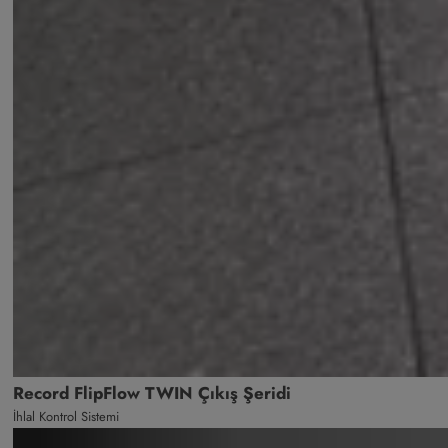
Record FlipFlow TWIN Çıkış Şeridi
İhlal Kontrol Sistemi