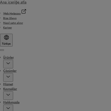
Ana içeriğe atla
Web Mağazası
Bize Ulaşın
Nasıl satın alınır
Kariyer
Türkiye
Menu
Ürünler
Çözümler
Hizmet
Kaynaklar
Hakkımızda