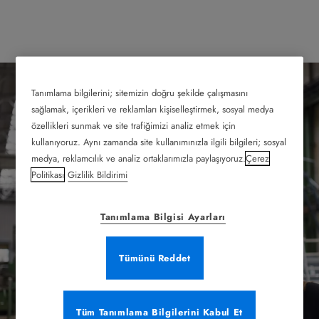
Tanımlama bilgilerini; sitemizin doğru şekilde çalışmasını
sağlamak, içerikleri ve reklamları kişiselleştirmek, sosyal medya
özellikleri sunmak ve site trafiğimizi analiz etmek için
kullanıyoruz. Aynı zamanda site kullanımınızla ilgili bilgileri; sosyal
Distribütörler
medya, reklamcılık ve analiz ortaklarımızla paylaşıyoruz.
Çerez
Politikası
Gizlilik Bildirimi
Aracılığıyla Satışlar
Tanımlama Bilgisi Ayarları
Record olarak, otomatik kapı çözümlerimizi güvenilir
Tümünü Reddet
distribütör ağımız aracılığıyla sunuyoruz. Satın almak
veya iş ortağı olmak istiyorsanız, distribütör modelimiz
Tüm Tanımlama Bilgilerini Kabul Et