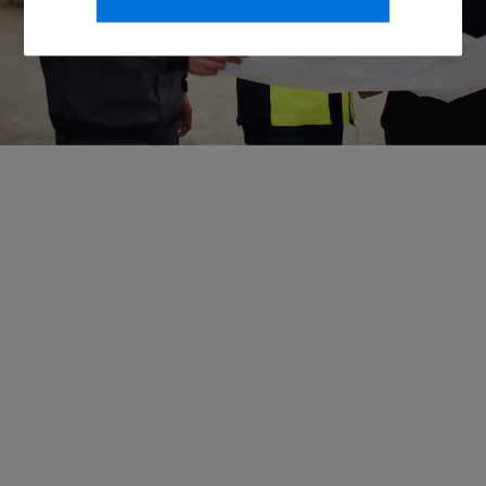
nerede olursanız olun uzman desteği, yerel varlık ve
güvenilir hizmet sunar.