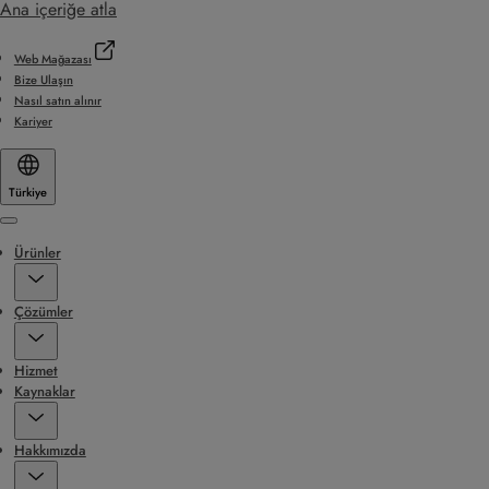
Ana içeriğe atla
Web Mağazası
Bize Ulaşın
Nasıl satın alınır
Kariyer
Türkiye
Menu
Ürünler
Çözümler
Hizmet
Kaynaklar
Hakkımızda