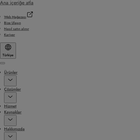
Ana içeriğe atla
Web Mağazası
Bize Ulaşın
Nasıl satın alınır
Kariyer
Türkiye
Menu
Ürünler
Çözümler
Hizmet
Kaynaklar
Hakkımızda