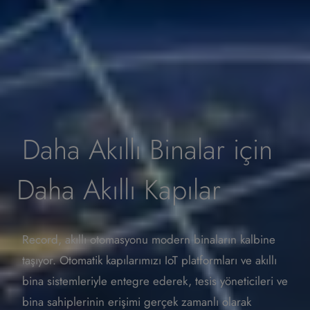
Daha Akıllı Binalar için
Daha Akıllı Kapılar
Record, akıllı otomasyonu modern binaların kalbine
taşıyor. Otomatik kapılarımızı IoT platformları ve akıllı
bina sistemleriyle entegre ederek, tesis yöneticileri ve
bina sahiplerinin erişimi gerçek zamanlı olarak