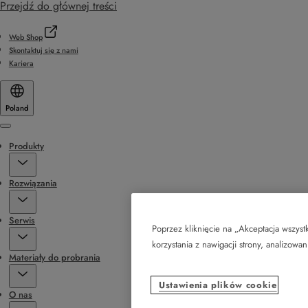
Przejdź do głównej treści
Web Shop
Skontaktuj się z nami
Kariera
Poland
Menu
Produkty
Rozwiązania
Serwis
Poprzez kliknięcie na „Akceptacja wszys
korzystania z nawigacji strony, analizowa
Materiały do probrania
Ustawienia plików cookie
O nas