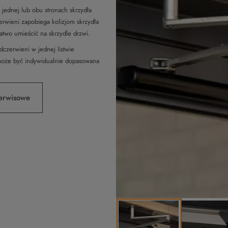
ednej lub obu stronach skrzydła
erwieni zapobiega kolizjom skrzydła
atwo umieścić na skrzydle drzwi.
czerwieni w jednej listwie
a może być indywidualnie dopasowana
erwisowe