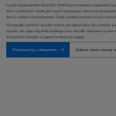
Czujnik bezpieczeństwa Record RC SWING jest montowany bezpośrednio po j
drzwi rozwieranych i działa jako czujnik towarzyszący. Aktywna kurtyna podcz
drzwi z osobami lub przedmiotami. Dzięki smukłej konstrukcji czujnik można ł
W przypadku szerokich skrzydeł możliwe jest zastosowanie kilku modułów pod
czujnika, aby objąć całą strefę szybkiego ruchu skrzydła. Obudowa czujnik
do szerokości skrzydła, co zapewnia estetyczny wygląd.
Porozmawiaj z ekspertem
Zobacz nasze umowy s