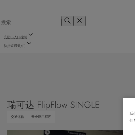
安防出入口控制
防折返通道/门
瑞可达 FlipFlow SINGLE
我
交通运输
安全应用程序
们