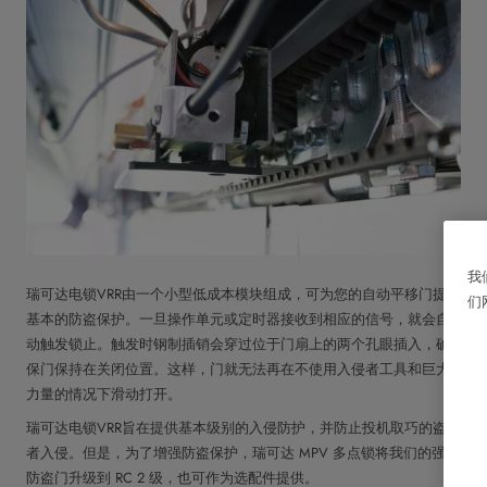
我
瑞可达电锁VRR由一个小型低成本模块组成，可为您的自动平移门提供
们
基本的防盗保护。一旦操作单元或定时器接收到相应的信号，就会自
动触发锁止。触发时钢制插销会穿过位于门扇上的两个孔眼插入，确
保门保持在关闭位置。这样，门就无法再在不使用入侵者工具和巨大
力量的情况下滑动打开。
瑞可达电锁VRR旨在提供基本级别的入侵防护，并防止投机取巧的盗窃
者入侵。但是，为了增强防盗保护，瑞可达 MPV 多点锁将我们的强化
防盗门升级到 RC 2 级，也可作为选配件提供。