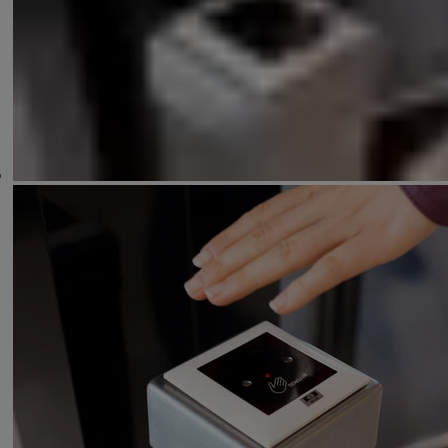
Sperrung, Verriegelung
Steuereinheit
Fluchtwegsysteme
Sensoren
Schalter und Taster