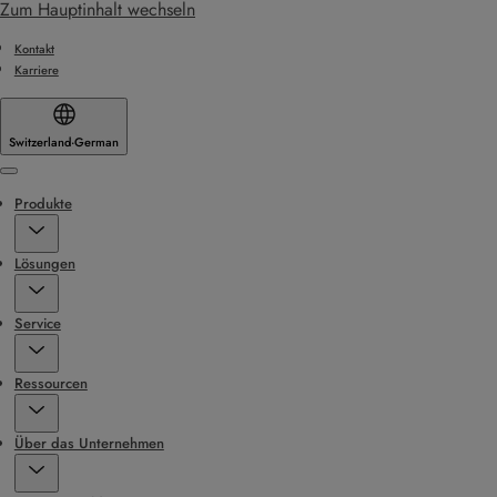
Zum Hauptinhalt wechseln
Kontakt
Karriere
Switzerland
·
German
Menu
Produkte
Lösungen
Service
Ressourcen
Über das Unternehmen