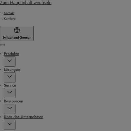
Zum Hauptinhalt wechseln
Kontakt
Karriere
Switzerland
·
German
Menu
Produkte
Lösungen
Service
Ressourcen
Über das Unternehmen