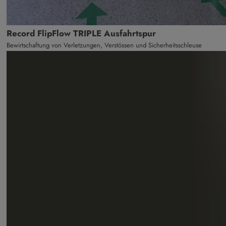
Record FlipFlow TRIPLE Ausfahrtspur
Bewirtschaftung von Verletzungen, Verstössen und Sicherheitsschleuse