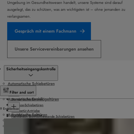
Umgebung im Gesundheitswesen handelt, unsere Systeme sind darauf
ausgelegt, das zu schützen, was am wichtigsten ist – ohne jemanden zu
verlangsamen.
Gespräch mit einem Fachmann
Unsere Servicevereinbarungen ansehen
Produkte
Sicherheitseingangskontrolle
Automatische Schiebetüren
Filter and sort
Automatische Drehflügeltüren
Standardschiebetüren
Teleskop-Schiebetüren
9 Ergebnisse
Schiebetür-Antriebe
Automatische Falttüren
Drehflügeltürsysteme
Hermetisch dicht-schliessende Schiebetüren
Karusselltüren
Drehflügeltürantriebe
Rundbogen-Schiebetüren
Sicherheitseingangskontrolle