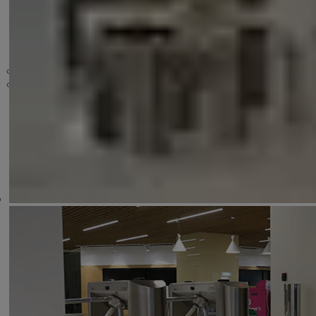
Drehflügeltürantrieb
Drehflügeltürantrieb im Boden
Ausfahrtspuren
Speedgates
Sicherheitsportale
Drehsperren
Digitale Lösungen
Zubehör
Sonstige Zubehöre
Sperrung, Verriegelung
Steuereinheit
Fluchtwegsysteme
Sensoren
Schalter und Taster