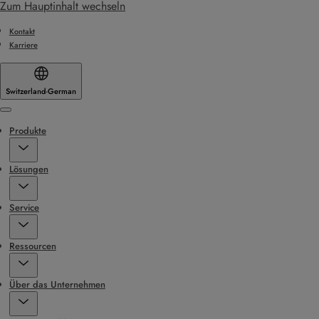
Zum Hauptinhalt wechseln
Kontakt
Karriere
Switzerland
·
German
Menu
Produkte
Lösungen
Service
Ressourcen
Über das Unternehmen