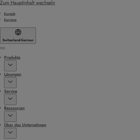
Zum Hauptinhalt wechseln
Kontakt
Karriere
Switzerland
·
German
Menu
Produkte
Lösungen
Service
Ressourcen
Über das Unternehmen