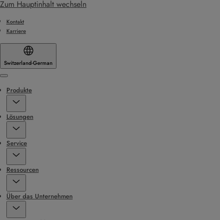
Zum Hauptinhalt wechseln
Kontakt
Karriere
Switzerland
·
German
Menu
Produkte
Lösungen
Service
Ressourcen
Über das Unternehmen