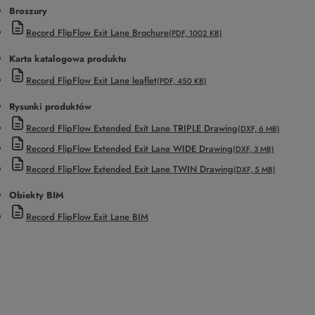
Broszury
Record FlipFlow Exit Lane Brochure
(PDF, 1002 KB)
Karta katalogowa produktu
Record FlipFlow Exit Lane leaflet
(PDF, 450 KB)
Rysunki produktów
Record FlipFlow Extended Exit Lane TRIPLE Drawing
(DXF, 6 MB)
Record FlipFlow Extended Exit Lane WIDE Drawing
(DXF, 3 MB)
Record FlipFlow Extended Exit Lane TWIN Drawing
(DXF, 5 MB)
Obiekty BIM
Record FlipFlow Exit Lane BIM