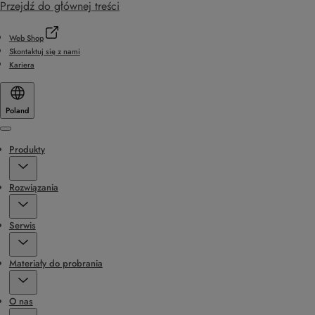
Przejdź do głównej treści
Web Shop
Skontaktuj się z nami
Kariera
Poland
Menu
Produkty
Rozwiązania
Serwis
Materiały do probrania
O nas