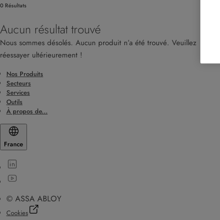
0 Résultats
Aucun résultat trouvé
Nous sommes désolés. Aucun produit n’a été trouvé. Veuillez
réessayer ultérieurement !
Nos Produits
Secteurs
Services
Outils
À propos de...
France
© ASSA ABLOY
Cookies