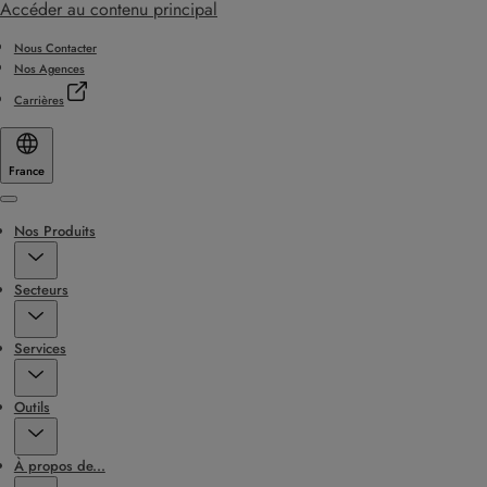
Accéder au contenu principal
Nous Contacter
Nos Agences
Carrières
France
Menu
Nos Produits
Secteurs
Services
Outils
À propos de...