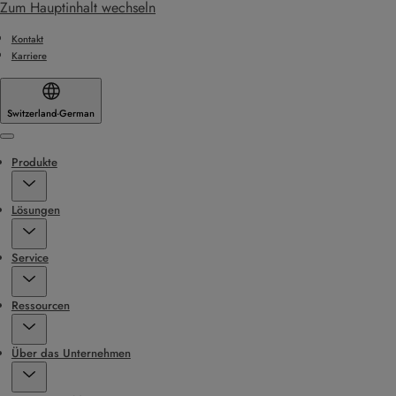
Zum Hauptinhalt wechseln
Kontakt
Karriere
Switzerland
·
German
Menu
Produkte
Lösungen
Service
Ressourcen
Über das Unternehmen