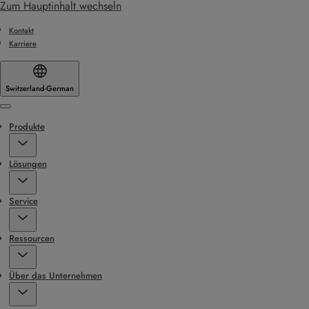
Zum Hauptinhalt wechseln
Kontakt
Karriere
Switzerland
·
German
Menu
Produkte
Lösungen
Service
Ressourcen
Über das Unternehmen