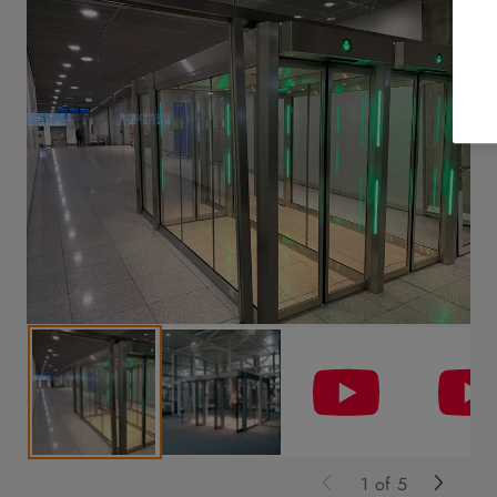
1
of
5