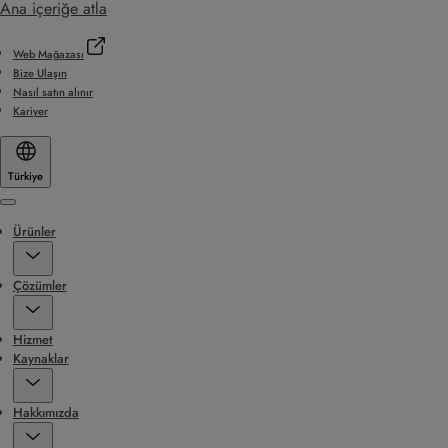
Ana içeriğe atla
Web Mağazası
Bize Ulaşın
Nasıl satın alınır
Kariyer
Türkiye
Menu
Ürünler
Çözümler
Hizmet
Kaynaklar
Hakkımızda