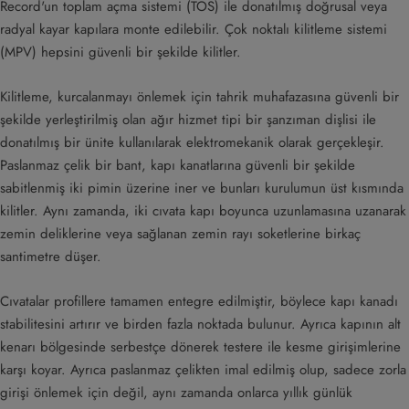
Record'un toplam açma sistemi (TOS) ile donatılmış doğrusal veya
radyal kayar kapılara monte edilebilir. Çok noktalı kilitleme sistemi
(MPV) hepsini güvenli bir şekilde kilitler.
Kilitleme, kurcalanmayı önlemek için tahrik muhafazasına güvenli bir
şekilde yerleştirilmiş olan ağır hizmet tipi bir şanzıman dişlisi ile
donatılmış bir ünite kullanılarak elektromekanik olarak gerçekleşir.
Paslanmaz çelik bir bant, kapı kanatlarına güvenli bir şekilde
sabitlenmiş iki pimin üzerine iner ve bunları kurulumun üst kısmında
kilitler. Aynı zamanda, iki cıvata kapı boyunca uzunlamasına uzanarak
zemin deliklerine veya sağlanan zemin rayı soketlerine birkaç
santimetre düşer.
Cıvatalar profillere tamamen entegre edilmiştir, böylece kapı kanadı
stabilitesini artırır ve birden fazla noktada bulunur. Ayrıca kapının alt
kenarı bölgesinde serbestçe dönerek testere ile kesme girişimlerine
karşı koyar. Ayrıca paslanmaz çelikten imal edilmiş olup, sadece zorla
girişi önlemek için değil, aynı zamanda onlarca yıllık günlük