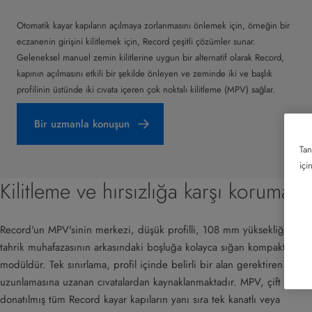
Otomatik kayar kapıların açılmaya zorlanmasını önlemek için, örneğin bir
eczanenin girişini kilitlemek için, Record çeşitli çözümler sunar.
Geleneksel manuel zemin kilitlerine uygun bir alternatif olarak Record,
kapının açılmasını etkili bir şekilde önleyen ve zeminde iki ve başlık
profilinin üstünde iki cıvata içeren çok noktalı kilitleme (MPV) sağlar.
Bir uzmanla konuşun
Tan
içi
Kilitleme ve hırsızlığa karşı koruma
Record'un MPV'sinin merkezi, düşük profilli, 108 mm yüksekliğindeki
tahrik muhafazasının arkasındaki boşluğa kolayca sığan kompakt bir
modüldür. Tek sınırlama, profil içinde belirli bir alan gerektiren
uzunlamasına uzanan cıvatalardan kaynaklanmaktadır. MPV, çift camla
donatılmış tüm Record kayar kapıların yanı sıra tek kanatlı veya