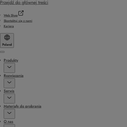
Przejdź do głównej treści
Web Shop
Skontaktuj się z nami
Kariera
Poland
Menu
Produkty
Rozwiązania
Serwis
Materiały do probrania
O nas