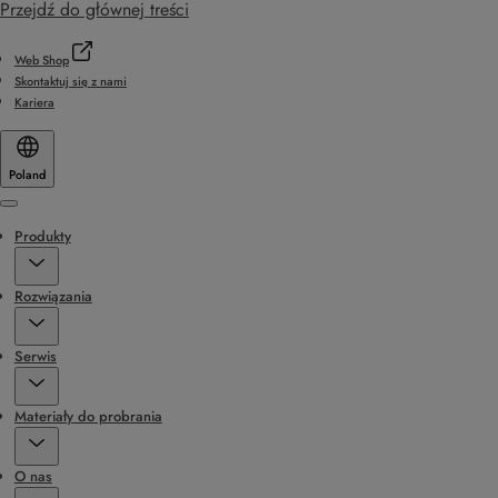
Przejdź do głównej treści
Web Shop
Skontaktuj się z nami
Kariera
Poland
Menu
Produkty
Rozwiązania
Serwis
Materiały do probrania
O nas